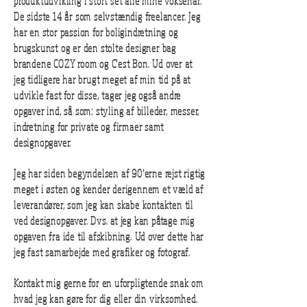
produktudvikling i stort set alle mine voksenår.
De sidste 14 år som selvstændig freelancer. Jeg
har en stor passion for boligindretning og
brugskunst og er den stolte designer bag
brandene COZY room og C’est Bon. Ud over at
jeg tidligere har brugt meget af min tid på at
udvikle fast for disse, tager jeg også andre
opgaver ind, så som: styling af billeder, messer,
indretning for private og firmaer samt
designopgaver.
Jeg har siden begyndelsen af 90’erne rejst rigtig
meget i østen og kender derigennem et væld af
leverandører, som jeg kan skabe kontakten til
ved designopgaver. Dvs. at jeg kan påtage mig
opgaven fra ide til afskibning. Ud over dette har
jeg fast samarbejde med grafiker og fotograf.
Kontakt mig gerne for en uforpligtende snak om
hvad jeg kan gøre for dig eller din virksomhed.